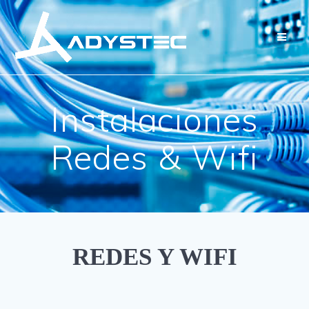
Saltar
al
contenido
Instalaciones
Redes & Wifi
REDES Y WIFI