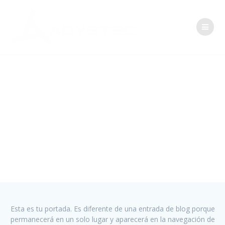
Saltar
al
contenido
Bienvenido a
http://pruebaweb
2.adystec.es
Esta es tu portada. Es diferente de una entrada de blog porque
permanecerá en un solo lugar y aparecerá en la navegación de